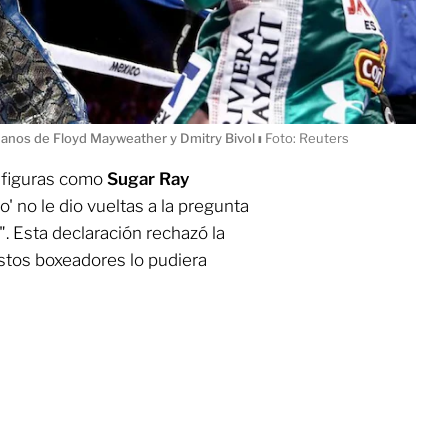
manos de Floyd Mayweather y Dmitry Bivol
ı
Foto: Reuters
a figuras como
Sugar Ray
lo' no le dio vueltas a la pregunta
. Esta declaración rechazó la
estos boxeadores lo pudiera