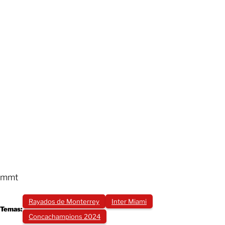
mmt
Rayados de Monterrey
Inter Miami
Temas:
Concachampions 2024