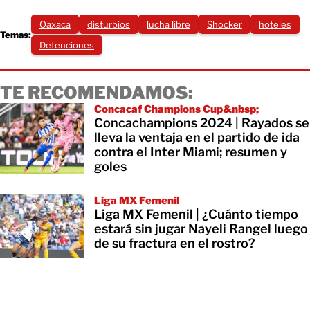
Oaxaca
disturbios
lucha libre
Shocker
hoteles
Temas:
Detenciones
TE RECOMENDAMOS:
Concacaf Champions Cup&nbsp;
Concachampions 2024 | Rayados se
lleva la ventaja en el partido de ida
contra el Inter Miami; resumen y
goles
Liga MX Femenil
Liga MX Femenil | ¿Cuánto tiempo
estará sin jugar Nayeli Rangel luego
de su fractura en el rostro?