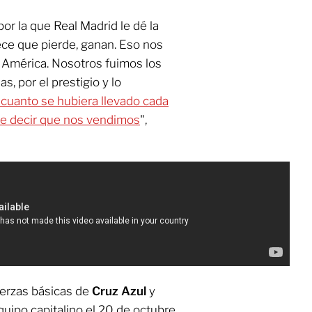
or la que Real Madrid le dé la
ece que pierde, ganan. Eso nos
n América. Nosotros fuimos los
, por el prestigio y lo
 cuanto se hubiera llevado cada
de decir que nos vendimos
",
uerzas básicas de
Cruz Azul
y
uipo capitalino el 20 de octubre