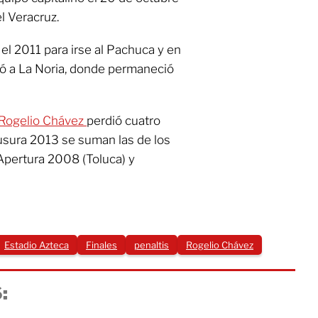
l Veracruz.
 el 2011 para irse al Pachuca y en
vió a La Noria, donde permaneció
, Rogelio Chávez
perdió cuatro
ausura 2013 se suman las de los
Apertura 2008 (Toluca) y
Estadio Azteca
Finales
penaltis
Rogelio Chávez
: