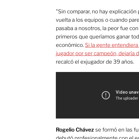
"Sin comparar, no hay explicación p
vuelta a los equipos o cuando par
pasaba a nosotros, la peor fue co
primeros que queríamos ganar todas
económico.
Si la gente entendiera
jugador por ser campeón, dejaría 
recalcó el exjugador de 39 años.
Rogelio Chávez
se formó en las f
debutó profesionalmente con el eq