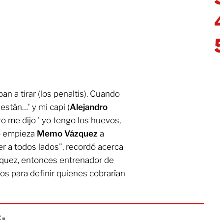
n a tirar (los penaltis). Cuando
 están…’ y mi capi (
Alejandro
pero me dijo ' yo tengo los huevos,
do empieza
Memo Vázquez
a
er a todos lados", recordó acerca
uez, entonces entrenador de
dos para definir quienes cobrarían
: