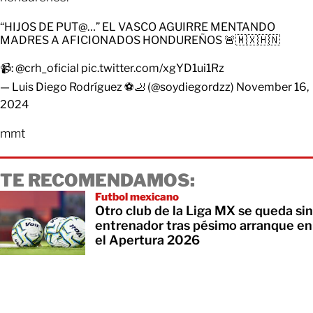
“HIJOS DE PUT@…” EL VASCO AGUIRRE MENTANDO
MADRES A AFICIONADOS HONDUREÑOS 🚨🇲🇽🇭🇳
📹:
@crh_oficial
pic.twitter.com/xgYD1ui1Rz
— Luis Diego Rodríguez ⚽️🦶 (@soydiegordzz)
November 16,
2024
mmt
TE RECOMENDAMOS:
Futbol mexicano
Otro club de la Liga MX se queda sin
entrenador tras pésimo arranque en
el Apertura 2026