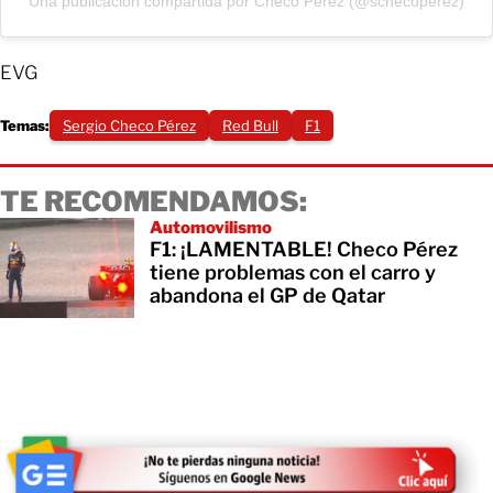
Una publicación compartida por Checo Pérez (@schecoperez)
EVG
Temas:
Sergio Checo Pérez
Red Bull
F1
TE RECOMENDAMOS:
Automovilismo
F1: ¡LAMENTABLE! Checo Pérez
tiene problemas con el carro y
abandona el GP de Qatar