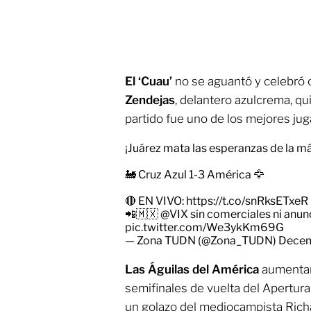
El ‘Cuau’
no se aguantó y celebró 
Zendejas
, delantero azulcrema, qu
partido fue uno de los mejores jug
¡Juárez mata las esperanzas de la má
🚂 Cruz Azul 1-3 América 🦅
🔴 EN VIVO:
https://t.co/snRksETxeR
📲🇲🇽
@VIX
sin comerciales ni anu
pic.twitter.com/We3ykKm69G
— Zona TUDN (@Zona_TUDN)
Decem
Las
Águilas del América
aumentaro
semifinales de vuelta del Apertur
un golazo del mediocampista Rich