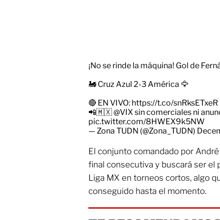
¡No se rinde la máquina! Gol de Fern
🚂 Cruz Azul 2-3 América 🦅
🔴 EN VIVO:
https://t.co/snRksETxeR
📲🇲🇽
@VIX
sin comerciales ni anu
pic.twitter.com/8HWEX9k5NW
— Zona TUDN (@Zona_TUDN)
Decem
El conjunto comandado por André J
final consecutiva y buscará ser el
Liga MX en torneos cortos, algo q
conseguido hasta el momento.