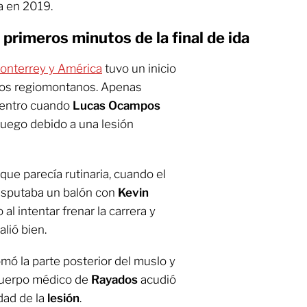
a en 2019.
primeros minutos de la final de ida
onterrey y América
tuvo un inicio
los regiomontanos. Apenas
uentro cuando
Lucas Ocampos
juego debido a una lesión
que parecía rutinaria, cuando el
isputaba un balón con
Kevin
 al intentar frenar la carrera y
alió bien.
mó la parte posterior del muslo y
cuerpo médico de
Rayados
acudió
dad de la
lesión
.