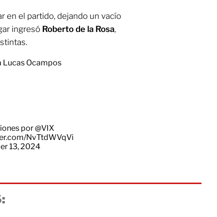
 en el partido, dejando un vacío
ugar ingresó
Roberto de la Rosa
,
stintas.
ona Lucas Ocampos
ciones
por
@VIX
tter.com/NvTtdWVqVi
r 13, 2024
: