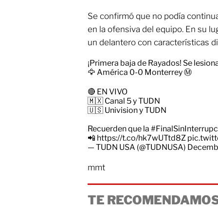
Se confirmó que no podía continuar
en la ofensiva del equipo. En su l
un delantero con características di
¡Primera baja de Rayados! Se lesi
🦅 América 0-0 Monterrey Ⓜ️
🔴 EN VIVO
🇲🇽 Canal 5 y TUDN
🇺🇸 Univision y TUDN
Recuerden que la
#FinalSinInterrup
📲
https://t.co/hk7wUTtd8Z
pic.twi
— TUDN USA (@TUDNUSA)
Decembe
mmt
TE RECOMENDAMOS