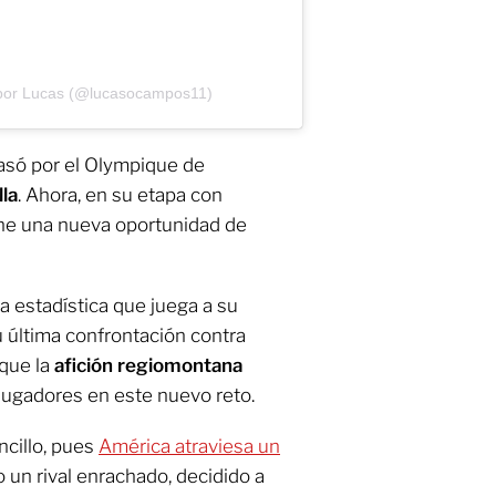
 por Lucas (@lucasocampos11)
pasó por el Olympique de
lla
. Ahora, en su etapa con
ne una nueva oportunidad de
na estadística que juega a su
u última confrontación contra
 que la
afición regiomontana
 jugadores en este nuevo reto.
ncillo, pues
América atraviesa un
un rival enrachado, decidido a