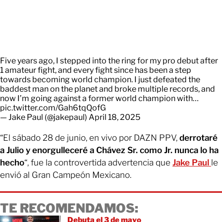
Five years ago, I stepped into the ring for my pro debut after
1 amateur fight, and every fight since has been a step
towards becoming world champion. I just defeated the
baddest man on the planet and broke multiple records, and
now I’m going against a former world champion with…
pic.twitter.com/Gah6tqQofG
— Jake Paul (@jakepaul)
April 18, 2025
“El sábado 28 de junio, en vivo por DAZN PPV,
derrotaré
a Julio y enorgulleceré a Chávez Sr. como Jr. nunca lo ha
hecho
“, fue la controvertida advertencia que
Jake Paul
le
envió al Gran Campeón Mexicano.
TE RECOMENDAMOS:
Debuta el 3 de mayo