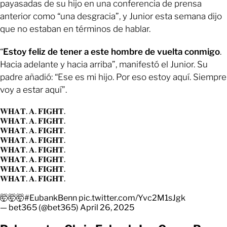
payasadas de su hijo en una conferencia de prensa
anterior como “una desgracia”, y Junior esta semana dijo
que no estaban en términos de hablar.
“
Estoy feliz de tener a este hombre de vuelta conmigo
.
Hacia adelante y hacia arriba”, manifestó el Junior. Su
padre añadió: “Ese es mi hijo. Por eso estoy aquí. Siempre
voy a estar aquí”.
𝐖𝐇𝐀𝐓. 𝐀. 𝐅𝐈𝐆𝐇𝐓.
𝐖𝐇𝐀𝐓. 𝐀. 𝐅𝐈𝐆𝐇𝐓.
𝐖𝐇𝐀𝐓. 𝐀. 𝐅𝐈𝐆𝐇𝐓.
𝐖𝐇𝐀𝐓. 𝐀. 𝐅𝐈𝐆𝐇𝐓.
𝐖𝐇𝐀𝐓. 𝐀. 𝐅𝐈𝐆𝐇𝐓.
𝐖𝐇𝐀𝐓. 𝐀. 𝐅𝐈𝐆𝐇𝐓.
𝐖𝐇𝐀𝐓. 𝐀. 𝐅𝐈𝐆𝐇𝐓.
𝐖𝐇𝐀𝐓. 𝐀. 𝐅𝐈𝐆𝐇𝐓.
🤯🤯🤯
#EubankBenn
pic.twitter.com/Yvc2M1sJgk
— bet365 (@bet365)
April 26, 2025