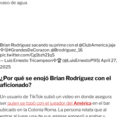
vaso de agua.
Brian Rodríguez sacando su prime con el
@ClubAmerica
jaja
🦅🫢
#GrandesDeCorazon
.
@Brodriguez_16
pic.twitter.com/Cg1bzh21qS
— Luis Ernesto Tricampeon🦅🏆 (@LuisErnestoP95)
April 27,
2025
¿Por qué se enojó Brian Rodríguez con el
aficionado?
Un usuario de TikTok subió un video en donde asegura
ser
quien se topó con el jugador del
América
en el bar
ubicado en la Colonia Roma. La persona relata que al
entrar al lugar una de sus amigas empezó a grabar y