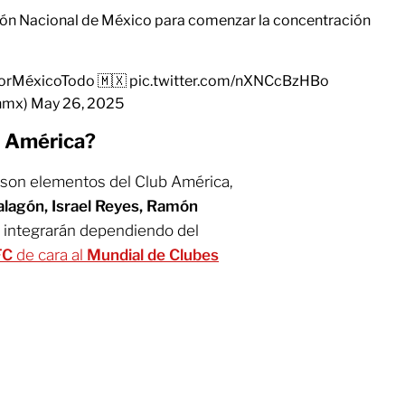
ción Nacional de México para comenzar la concentración
orMéxicoTodo
🇲🇽
pic.twitter.com/nXNCcBzHBo
onmx)
May 26, 2025
l América?
o son elementos del Club América,
lagón, Israel Reyes, Ramón
e integrarán dependiendo del
FC
de cara al
Mundial de Clubes