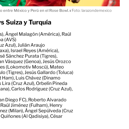
o entre México y Perú en el Rose Bowl.
ı
Foto: larazondemexico
s Suiza y Turquía
s), Ángel Malagón (América), Raúl
oa (AVS)
z Azul), Julián Araujo
xa), Israel Reyes (América),
sé Sánchez Purata (Tigres),
han Vásquez (Genoa), Jesús Orozco
ntes (Lokomotiv Moscú), Mateo
o (Tigres), Jesús Gallardo (Toluca)
t Ham), Luis Chávez (Dinamo
 Lira (Cruz Azul), Orbelín Pineda
ana), Carlos Rodríguez (Cruz Azul),
San Diego FC), Roberto Alvarado
), Raúl Jiménez (Fulham), Henry
nez (Milan), Ángel Sepúlveda (Cruz
n Quiñones (Al Qadisiya), César