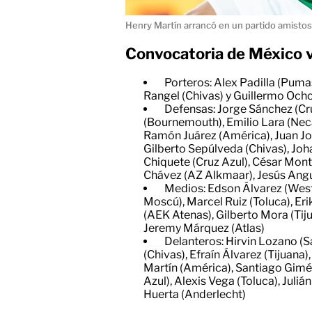
Henry Martín arrancó en un partido amistos
Convocatoria de México v
Porteros: Alex Padilla (Puma
Rangel (Chivas) y Guillermo Och
Defensas: Jorge Sánchez (Cru
(Bournemouth), Emilio Lara (Neca
Ramón Juárez (América), Juan Jo
Gilberto Sepúlveda (Chivas), Jo
Chiquete (Cruz Azul), César Mo
Chávez (AZ Alkmaar), Jesús Angul
Medios: Edson Álvarez (Wes
Moscú), Marcel Ruiz (Toluca), Erik
(AEK Atenas), Gilberto Mora (Tiju
Jeremy Márquez (Atlas)
Delanteros: Hirvin Lozano (
(Chivas), Efraín Álvarez (Tijuana
Martín (América), Santiago Gimé
Azul), Alexis Vega (Toluca), Juliá
Huerta (Anderlecht)