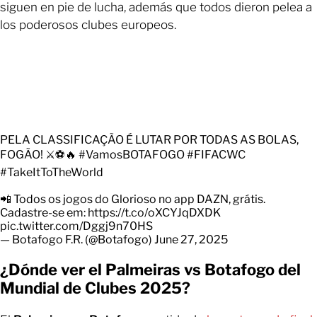
siguen en pie de lucha, además que todos dieron pelea a
los poderosos clubes europeos.
PELA CLASSIFICAÇÃO É LUTAR POR TODAS AS BOLAS,
FOGÃO! ⚔️⚽️🔥
#VamosBOTAFOGO
#FIFACWC
#TakeItToTheWorld
📲 Todos os jogos do Glorioso no app DAZN, grátis.
Cadastre-se em:
https://t.co/oXCYJqDXDK
pic.twitter.com/Dggj9n70HS
— Botafogo F.R. (@Botafogo)
June 27, 2025
¿Dónde ver el Palmeiras vs Botafogo del
Mundial de Clubes 2025?