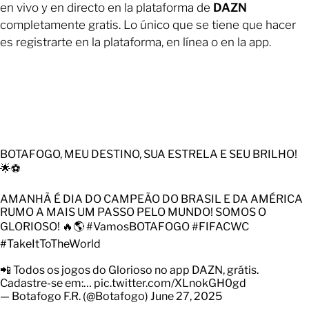
en vivo y en directo en la plataforma de
DAZN
completamente gratis. Lo único que se tiene que hacer
es registrarte en la plataforma, en línea o en la app.
BOTAFOGO, MEU DESTINO, SUA ESTRELA E SEU BRILHO!
🌟⚽️
AMANHÃ É DIA DO CAMPEÃO DO BRASIL E DA AMÉRICA
RUMO A MAIS UM PASSO PELO MUNDO! SOMOS O
GLORIOSO! 🔥🌎
#VamosBOTAFOGO
#FIFACWC
#TakeItToTheWorld
📲 Todos os jogos do Glorioso no app DAZN, grátis.
Cadastre-se em:…
pic.twitter.com/XLnokGH0gd
— Botafogo F.R. (@Botafogo)
June 27, 2025