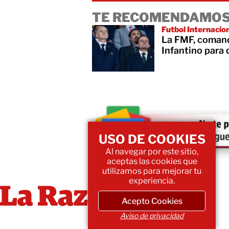
TE RECOMENDAMOS
Futbol Internacio
La FMF, comanda
Infantino para 
USO DE COOKIES
Al navegar por este sitio,
aceptas las cookies que
utilizamos para mejorar tu
experiencia.
Acepto Cookies
Aviso de privacidad