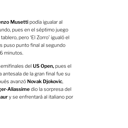
enzo Musetti
podía igualar al
ndo, pues en el séptimo juego
ablero, pero ‘El Zorro’ igualó el
s puso punto final al segundo
6 minutos.
semifinales del
US Open,
pues el
 antesala de la gran final fue su
pués avanzó
Novak Djokovic
,
ger-Aliassime
dio la sorpresa del
ñaur
y se enfrentará al italiano por