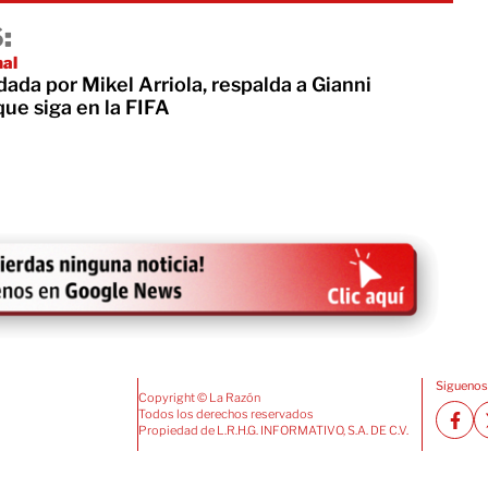
:
nal
da por Mikel Arriola, respalda a Gianni
que siga en la FIFA
Siguenos
Copyright © La Razón
Todos los derechos reservados
Propiedad de L.R.H.G. INFORMATIVO, S.A. DE C.V.