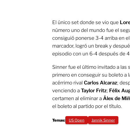
El único set donde se vio que
Lor
número uno del mundo fue el segu
consiguió ponerse 3-4 arriba en el t
marcador, logró un break y despué
episodio con un 6-4 después de 4
Sinner fue el último invitado a las 
primero en conseguir su boleto a la
acérrimo rival
Carlos Alcaraz
; des
venciendo a
Taylor Fritz
;
Félix Au
certamen al eliminar a
Álex de Mi
el boleto al partido por el título.
Temas:
US Open
Jannik Sinner