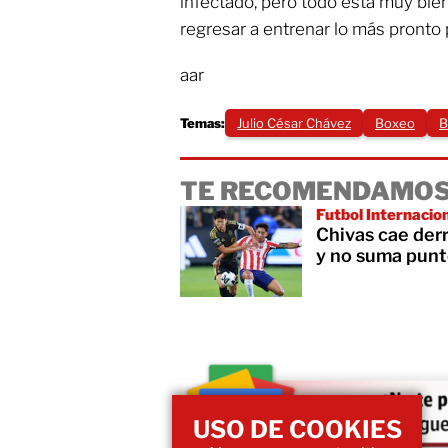
infectado, pero todo está muy bien
regresar a entrenar lo más pronto p
aar
Temas:
Julio César Chávez
Boxeo
B
TE RECOMENDAMOS
Futbol Internacio
Chivas cae der
y no suma punt
USO DE COOKIES