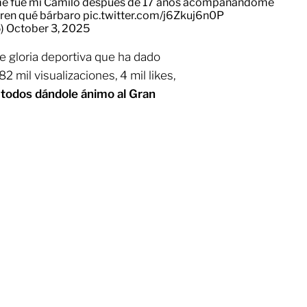
e me fue mi Camilo después de 17 años acompañándome
eren qué bárbaro
pic.twitter.com/j6Zkuj6n0P
5)
October 3, 2025
de gloria deportiva que ha dado
 mil visualizaciones, 4 mil likes,
,
todos dándole ánimo al Gran