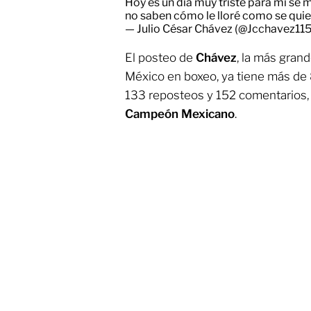
Hoy es un día muy triste para mí s
no saben cómo le lloré como se qui
— Julio César Chávez (@Jcchavez11
El posteo de
Chávez
, la más gran
México en boxeo, ya tiene más de 82
133 reposteos y 152 comentarios
Campeón Mexicano
.