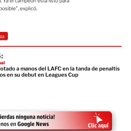
. Ya el campeón está listo para
osible”, explicó.
ox
:
nal
rotado a manos del LAFC en la tanda de penaltis
os en su debut en Leagues Cup