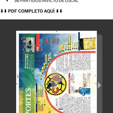
36 PARTIDOS INVICTO DE LOCAL
⬇⬇ PDF COMPLETO AQUÍ ⬇⬇