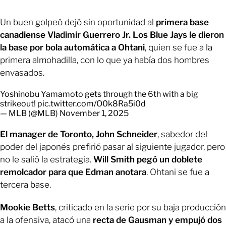
Un buen golpeó dejó sin oportunidad al
primera base
canadiense Vladimir Guerrero Jr.
Los Blue Jays le dieron
la base por bola automática a Ohtani
, quien se fue a la
primera almohadilla, con lo que ya había dos hombres
envasados.
Yoshinobu Yamamoto gets through the 6th with a big
strikeout!
pic.twitter.com/O0k8Ra5i0d
— MLB (@MLB)
November 1, 2025
El manager de Toronto, John Schneider
, sabedor del
poder del japonés prefirió pasar al siguiente jugador, pero
no le salió la estrategia.
Will Smith pegó un doblete
remolcador para que Edman anotara
. Ohtani se fue a
tercera base.
Mookie Betts
, criticado en la serie por su baja producción
a la ofensiva, atacó una
recta de Gausman y empujó dos