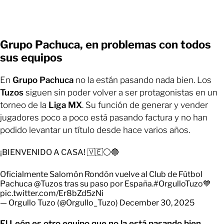
Grupo Pachuca, en problemas con todos
sus equipos
En
Grupo Pachuca
no la están pasando nada bien. Los
Tuzos
siguen sin poder volver a ser protagonistas en un
torneo de la
Liga MX
. Su función de generar y vender
jugadores poco a poco está pasando factura y no han
podido levantar un título desde hace varios años.
¡BIENVENIDO A CASA! 🇻🇪⚪🔵
Oficialmente Salomón Rondón vuelve al Club de Fútbol
Pachuca
@Tuzos
tras su paso por España.
#OrgulloTuzo
💙
pic.twitter.com/Er8bZd5zNi
— Orgullo Tuzo (@Orgullo_Tuzo)
December 30, 2025
El León es otro equipo que no la está pasando bien.