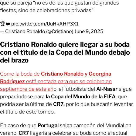
que su pareja “no es de las que gustan de grandes
fiestas, sino de celebraciones privadas”.
🏆❤️
pic.twitter.com/UuHkAHP3X1
— Cristiano Ronaldo (@Cristiano)
June 9, 2025
Cristiano Ronaldo quiere llegar a su boda
con el título de la Copa del Mundo debajo
del brazo
Como la boda de
Cristiano Ronaldo y Georgina
Rodríguez
está pactada para que se celebre en
septiembre de este añ
o, el futbolista del
Al-Nassr
sigue
preparándose para
la Copa del Mundo de la FIFA
, que
podría ser la última de
CR7,
por lo que buscarán levantar
el título de este torneo.
En caso de que
Portugal
salga campeón del Mundial en
verano,
CR7
llegaría a celebrar su boda como el actual