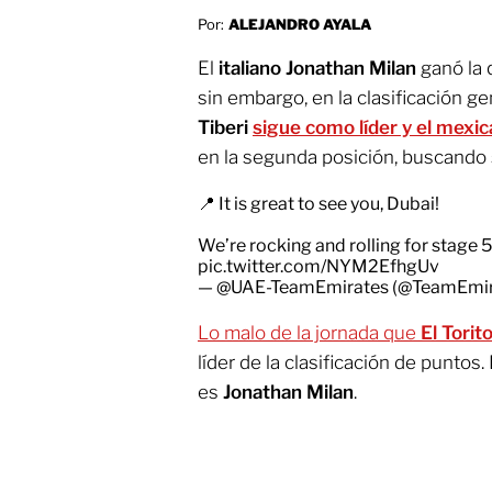
Por:
ALEJANDRO AYALA
El
italiano Jonathan Milan
ganó la 
sin embargo, en la clasificación g
Tiberi
sigue como líder y el mexi
en la segunda posición, buscando 
📍 It is great to see you, Dubai!
We’re rocking and rolling for stage 5
pic.twitter.com/NYM2EfhgUv
— @UAE-TeamEmirates (@TeamEmi
Lo malo de la jornada que
El Torit
líder de la clasificación de puntos
es
Jonathan Milan
.