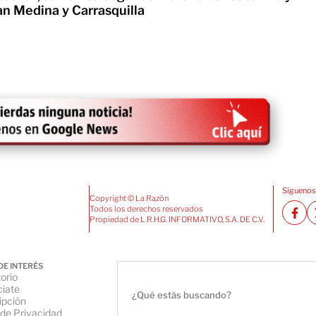
an Medina y Carrasquilla
Siguenos
Copyright © La Razón
Todos los derechos reservados
Propiedad de L.R.H.G. INFORMATIVO, S.A. DE C.V.
DE INTERÉS
orio
iate
ipción
 de Privacidad