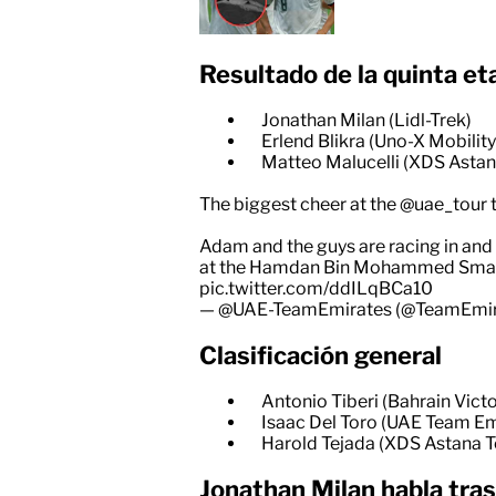
Resultado de la quinta et
Jonathan Milan (Lidl-Trek)
Erlend Blikra (Uno-X Mobility
Matteo Malucelli (XDS Asta
The biggest cheer at the
@uae_tour
t
Adam and the guys are racing in and 
at the Hamdan Bin Mohammed Smart
pic.twitter.com/ddILqBCa10
— @UAE-TeamEmirates (@TeamEmi
Clasificación
general
Antonio Tiberi (Bahrain Vict
Isaac Del Toro (UAE Team E
Harold Tejada (XDS Astana 
Jonathan Milan
habla tras