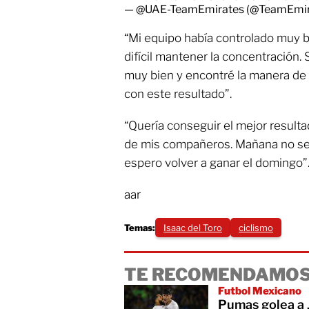
— @UAE-TeamEmirates (@TeamEmi
“Mi equipo había controlado muy bie
difícil mantener la concentración
muy bien y encontré la manera de 
con este resultado”.
“Quería conseguir el mejor resul
de mis compañeros. Mañana no ser
espero volver a ganar el domingo”
aar
Temas:
Isaac del Toro
ciclismo
TE RECOMENDAMOS
Futbol Mexicano
Pumas golea a 