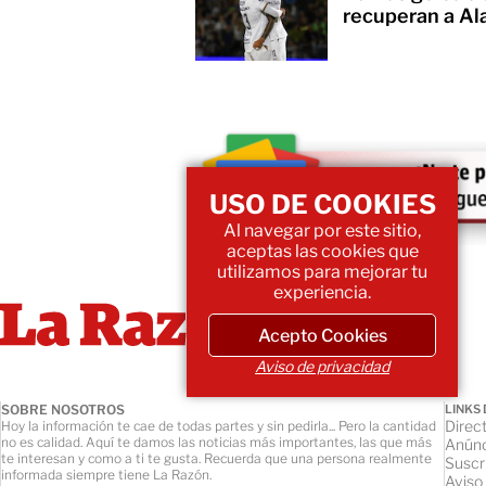
recuperan a Al
USO DE COOKIES
Al navegar por este sitio,
aceptas las cookies que
utilizamos para mejorar tu
experiencia.
Acepto Cookies
Aviso de privacidad
SOBRE NOSOTROS
LINKS 
Direct
Hoy la información te cae de todas partes y sin pedirla... Pero la cantidad
no es calidad. Aquí te damos las noticias más importantes, las que más
Anúnc
te interesan y como a ti te gusta. Recuerda que una persona realmente
Suscr
informada siempre tiene La Razón.
Aviso