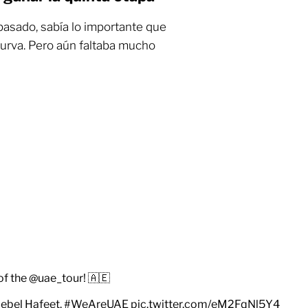
 pasado, sabía lo importante que
curva. Pero aún faltaba mucho
of the
@uae_tour
! 🇦🇪
Jebel Hafeet.
#WeAreUAE
pic.twitter.com/eM2FqNl5Y4