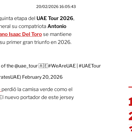
20/02/2026 16:05:43
quinta etapa del
UAE Tour
2026
,
eneral su compatriota
Antonio
cano
Isaac Del Toro
se mantiene
su primer gran triunfo en 2026.
 of the
@uae_tour
🇦🇪
#WeAreUAE
|
#UAETour
ratesUAE)
February 20, 2026
o
perdió la camisa verde como el
. El nuevo portador de este jersey