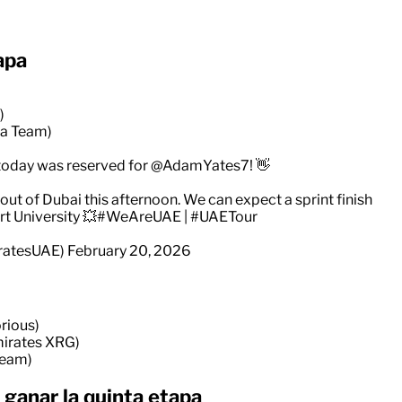
apa
)
na Team)
oday was reserved for
@AdamYates7
! 👋
out of Dubai this afternoon. We can expect a sprint finish
 University 💥
#WeAreUAE
|
#UAETour
ratesUAE)
February 20, 2026
orious)
mirates XRG)
Team)
 ganar la quinta etapa