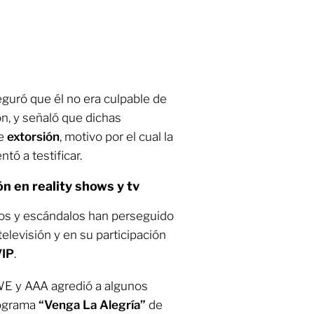
eguró que él no era culpable de
on, y señaló que dichas
de
extorsión
, motivo por el cual la
ó a testificar.
n en reality shows y tv
s y escándalos han perseguido
elevisión y en su participación
VIP
.
WE y AAA agredió a algunos
rograma
“Venga La Alegría”
de