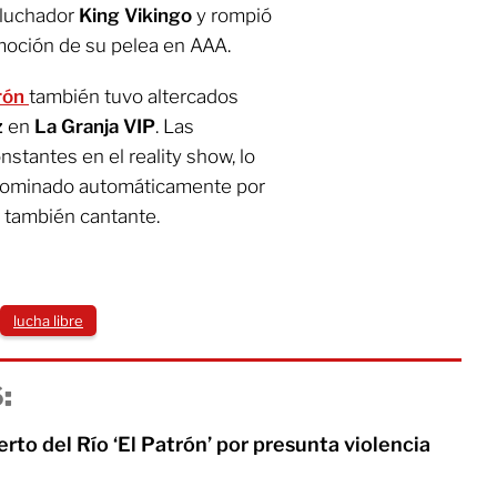
 luchador
King Vikingo
y rompió
moción de su pelea en AAA.
trón
también tuvo altercados
z
en
La Granja VIP
. Las
stantes en el reality show, lo
a nominado automáticamente por
l también cantante.
lucha libre
:
rto del Río ‘El Patrón’ por presunta violencia