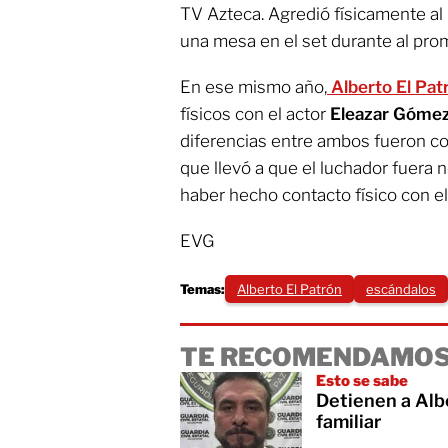
TV Azteca. Agredió físicamente al
una mesa en el set durante al pro
En ese mismo año,
Alberto El Pa
físicos con el actor
Eleazar Góme
diferencias entre ambos fueron con
que llevó a que el luchador fuer
haber hecho contacto físico con e
EVG
Temas:
Alberto El Patrón
escándalos
TE RECOMENDAMOS
Esto se sabe
Detienen a Albe
familiar