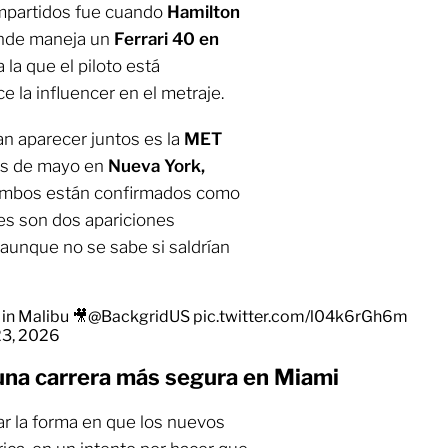
partidos fue cuando
Hamilton
onde maneja un
Ferrari 40 en
 la que el piloto está
e la influencer en el metraje.
n aparecer juntos es la
MET
nes de mayo en
Nueva York,
 ambos están confirmados como
ues son dos apariciones
aunque no se sabe si saldrían
in Malibu 🎥
@BackgridUS
pic.twitter.com/l04k6rGh6m
23, 2026
una carrera más segura en Miami
ar la forma en que los nuevos