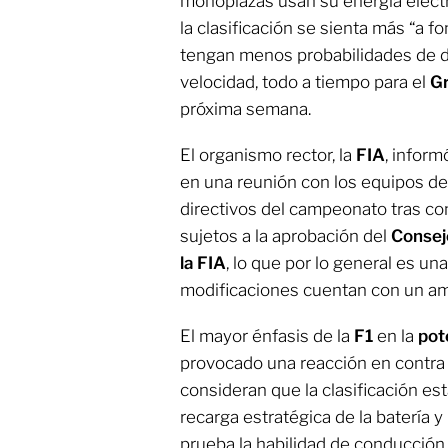
monoplazas usan su energía eléctr
la clasificación se sienta más “a 
tengan menos probabilidades de d
velocidad, todo a tiempo para el
Gr
próxima semana.
El organismo rector, la
FIA
, infor
en una reunión con los equipos d
directivos del campeonato tras cons
sujetos a la aprobación del
Consej
la FIA
, lo que por lo general es un
modificaciones cuentan con un am
El mayor énfasis de la
F1
en la
pot
provocado una reacción en contra 
consideran que la clasificación es
recarga estratégica de la batería y
prueba la habilidad de conducción.