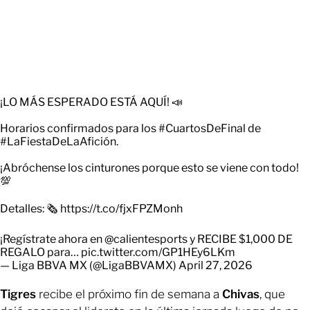
¡LO MÁS ESPERADO ESTÁ AQUÍ! 📣
Horarios confirmados para los
#CuartosDeFinal
de
#LaFiestaDeLaAfición
.
¡Abróchense los cinturones porque esto se viene con todo!
💯
Detalles: 🗞️
https://t.co/fjxFPZMonh
¡Regístrate ahora en
@calientesports
y RECIBE $1,000 DE
REGALO para…
pic.twitter.com/GP1HEy6LKm
— Liga BBVA MX (@LigaBBVAMX)
April 27, 2026
Tigres
recibe el próximo fin de semana a
Chivas
, que