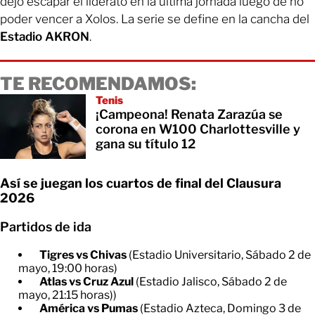
dejó escapar el liderato en la última jornada luego de no
poder vencer a Xolos. La serie se define en la cancha del
Estadio AKRON
.
TE RECOMENDAMOS:
Tenis
¡Campeona! Renata Zarazúa se
corona en W100 Charlottesville y
gana su título 12
Así se juegan los cuartos de final del Clausura
2026
Partidos de ida
Tigres vs Chivas
(Estadio Universitario, Sábado 2 de
mayo, 19:00 horas)
Atlas vs Cruz Azul
(Estadio Jalisco, Sábado 2 de
mayo, 21:15 horas))
América vs Pumas
(Estadio Azteca, Domingo 3 de