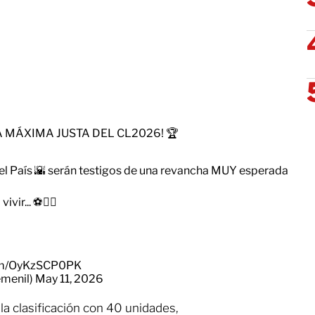
A MÁXIMA JUSTA DEL CL2026! 🏆
 del País 🌇 serán testigos de una revancha MUY esperada
ir... ⚽😮‍💨
com/OyKzSCP0PK
menil)
May 11, 2026
la clasificación con 40 unidades,