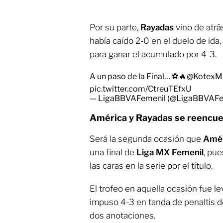
Por su parte,
Rayadas
vino de atrá
había caído 2-0 en el duelo de ida,
para ganar el acumulado por 4-3.
A un paso de la Final… ⚽️🔥
@KotexM
pic.twitter.com/CtreuTEfxU
— LigaBBVAFemenil (@LigaBBVAFe
América y Rayadas se reencuen
Será la segunda ocasión que
Amér
una final de
Liga MX Femenil
, pue
las caras en la serie por el título.
El trofeo en aquella ocasión fue l
impuso 4-3 en tanda de penaltis 
dos anotaciones.