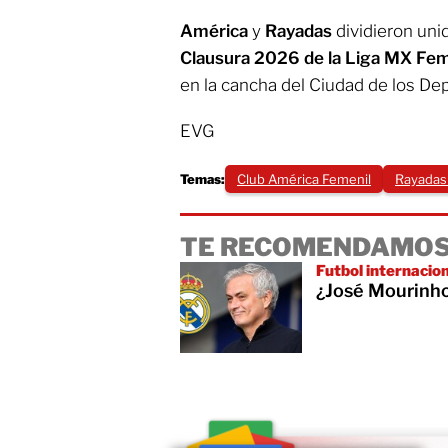
América
y
Rayadas
dividieron unid
Clausura 2026 de la Liga MX Fem
en la cancha del Ciudad de los Dep
EVG
Temas:
Club América Femenil
Rayadas
TE RECOMENDAMOS
Futbol internacio
¿José Mourinho 