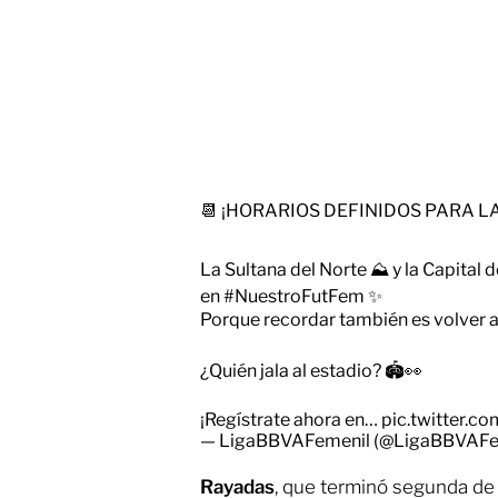
📆 ¡HORARIOS DEFINIDOS PARA L
La Sultana del Norte ⛰️ y la Capital
en
#NuestroFutFem
✨
Porque recordar también es volver a viv
¿Quién jala al estadio? 🏟️👀
¡Regístrate ahora en…
pic.twitter.
— LigaBBVAFemenil (@LigaBBVAFe
Rayadas
, que terminó segunda de 