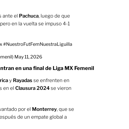
s ante el
Pachuca
, luego de que
 pero en la vuelta se impuso 4-1
x
#NuestroFutFemNuestraLiguilla
menil)
May 11, 2026
tran en una final de Liga MX Femenil
ica
y
Rayadas
se enfrenten en
s en el
Clausura 2024
se vieron
evantado por el
Monterrey
, que se
después de un empate global a