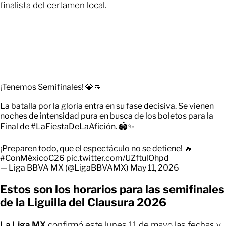
finalista del certamen local.
¡Tenemos Semifinales! 💎👊
La batalla por la gloria entra en su fase decisiva. Se vienen
noches de intensidad pura en busca de los boletos para la
Final de
#LaFiestaDeLaAfición
. 🏟️✨
¡Preparen todo, que el espectáculo no se detiene! 🔥
#ConMéxicoC26
pic.twitter.com/UZftulOhpd
— Liga BBVA MX (@LigaBBVAMX)
May 11, 2026
Estos son los horarios para las semifinales
de la Liguilla del Clausura 2026
La Liga MX
confirmó este lunes 11 de mayo las fechas y