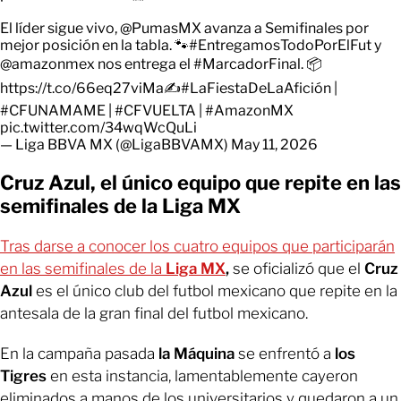
El líder sigue vivo,
@PumasMX
avanza a Semifinales por
mejor posición en la tabla. 🐾
#EntregamosTodoPorElFut
y
@amazonmex
nos entrega el
#MarcadorFinal
. 📦
https://t.co/66eq27viMa
✍️
#LaFiestaDeLaAfición
|
#CFUNAMAME
|
#CFVUELTA
|
#AmazonMX
pic.twitter.com/34wqWcQuLi
— Liga BBVA MX (@LigaBBVAMX)
May 11, 2026
Cruz Azul, el único equipo que repite en las
semifinales de la Liga MX
Tras darse a conocer los cuatro equipos que participarán
en las semifinales de la
Liga MX
,
se oficializó que el
Cruz
Azul
es el único club del futbol mexicano que repite en la
antesala de la gran final del futbol mexicano.
En la campaña pasada
la Máquina
se enfrentó a
los
Tigres
en esta instancia, lamentablemente cayeron
eliminados a manos de los universitarios y quedaron a un