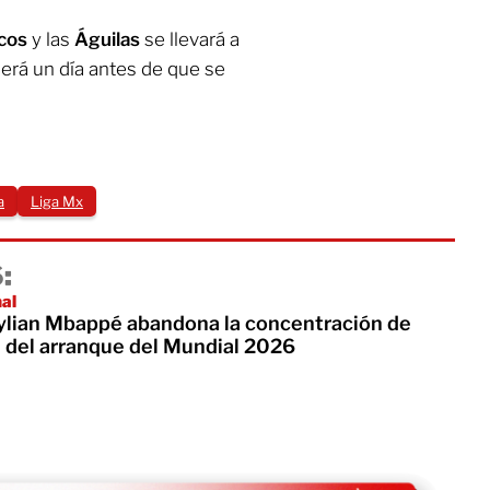
ncos
y las
Águilas
se llevará a
será un día antes de que se
a
Liga Mx
:
nal
Kylian Mbappé abandona la concentración de
a del arranque del Mundial 2026