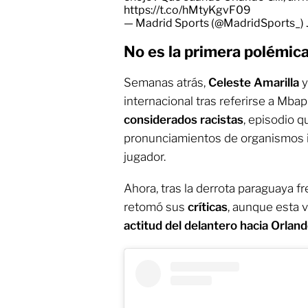
https://t.co/hMtyKgvF09
— Madrid Sports (@MadridSports_)
No es la primera polémi
Semanas atrás,
Celeste Amarilla
y
internacional tras referirse a Mba
considerados racistas
, episodio 
pronunciamientos de organismos i
jugador.
Ahora, tras la derrota paraguaya fre
retomó sus
críticas
, aunque esta 
actitud del delantero hacia Orlando