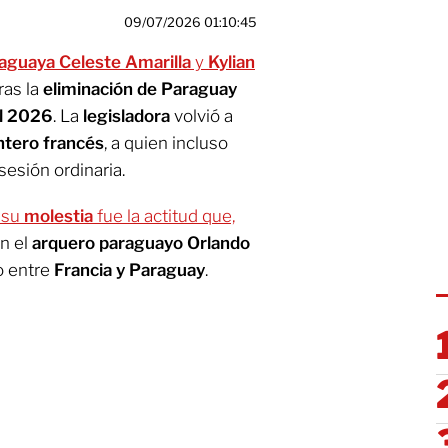
09/07/2026 01:10:45
aguaya Celeste Amarilla
y
Kylian
ras la
eliminación de Paraguay
al 2026
. La
legisladora
volvió a
ntero francés
, a quien incluso
esión ordinaria.
 su
molestia
fue la actitud que,
n el
arquero paraguayo Orlando
o entre
Francia y Paraguay
.