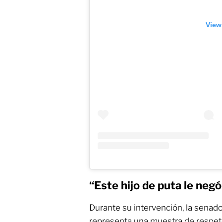
View
“Este hijo de puta le neg
Durante su intervención, la senado
representa una muestra de respet