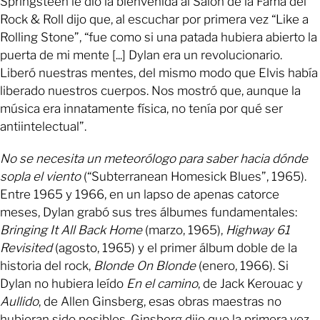
Springsteen le dio la bienvenida al Salón de la Fama del
Rock & Roll dijo que, al escuchar por primera vez “Like a
Rolling Stone”, “fue como si una patada hubiera abierto la
puerta de mi mente [...] Dylan era un revolucionario.
Liberó nuestras mentes, del mismo modo que Elvis había
liberado nuestros cuerpos. Nos mostró que, aunque la
música era innatamente física, no tenía por qué ser
antiintelectual”.
No se necesita un meteorólogo para saber hacia dónde
sopla el viento
(“Subterranean Homesick Blues”, 1965).
Entre 1965 y 1966, en un lapso de apenas catorce
meses, Dylan grabó sus tres álbumes fundamentales:
Bringing It All Back Home
(marzo, 1965),
Highway 61
Revisited
(agosto, 1965) y el primer álbum doble de la
historia del rock,
Blonde On Blonde
(enero, 1966). Si
Dylan no hubiera leído
En el camino
, de Jack Kerouac y
Aullido
, de Allen Ginsberg, esas obras maestras no
hubieran sido posibles. Ginsberg dijo que la primera vez