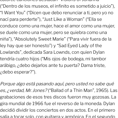
(“Dentro de los museos, el infinito es sometido a juicio”),
“I Want You” (“Dicen que debo renunciar a ti, pero yo no
nací para perderte”), “Just Like a Woman” (“Ella se
conduce como una mujer, hace el amor como una mujer,
se duele como una mujer, pero se quiebra como una
niña”), “Absolutely Sweet Marie” (“Para vivir fuera de la
ley hay que ser honesto”) y “Sad Eyed Lady of the
Lowlands”, dedicada Sara Lownds, con quien Dylan
tendría cuatro hijos (“Mis ojos de bodega, mi tambor
arábigo, ¿debo dejarlos ante tu puerta? Dama triste,
¿debo esperar?").
Porque algo está pasando aquí, pero usted no sabe qué
es, ¿verdad, Mr. Jones?
(“Ballad of a Thin Man”, 1965). Las
grabaciones de esos tres discos fueron muy gozosas. La
gira mundial de 1966 fue el reverso de la moneda. Dylan
decidió dividir los conciertos en dos actos. En el primero
salía a tocar solo, con guitarra y armónica. En el segundo