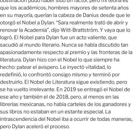
obstinación pudo haber sido un factor, pero mi teoría es
que los académicos, hombres mayores de setenta años
en su mayoría, querían la cabeza de Danius desde que le
otorgó el Nobel a Dylan. “Sara realmente trató de abrir y
renovar la Academia”, dijo Witt-Brattström. Y vaya que lo
logró. El Nobel para Dylan fue un acto valiente, que
sacudió al mundo literario. Nunca se había discutido tan
apasionadamente respecto al premio y las fronteras de la
literatura. Dylan hizo con el Nobel lo que siempre ha
hecho: patear el avispero. Le inyectó vitalidad, lo
redefinió, lo confrontó consigo mismo y terminó por
destruirlo. El Nobel de Literatura sigue existiendo, pero
se ha vuelto irrelevante. En 2019 se entregó el Nobel de
ese año y también el de 2018, pero, al menos en las
librerías mexicanas, no había carteles de los ganadores y
sus libros no estaban en un estante especial. La
intrascendencia del Nobel iba a ocurrir de todas maneras,
pero Dylan aceleró el proceso.