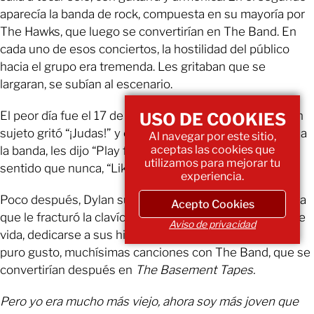
aparecía la banda de rock, compuesta en su mayoría por
The Hawks, que luego se convertirían en The Band. En
cada uno de esos conciertos, la hostilidad del público
hacia el grupo era tremenda. Les gritaban que se
largaran, se subían al escenario.
El peor día fue el 17 de mayo en Manchester, cuando un
USO DE COOKIES
sujeto gritó “¡Judas!” y el público aplaudió. Dylan volteó a
Al navegar por este sitio,
aceptas las cookies que
la banda, les dijo “Play fucking loud!” y sonó, con más
utilizamos para mejorar tu
sentido que nunca, “Like a Rolling Stone”.
experiencia.
Poco después, Dylan sufrió un accidente en motocicleta
Acepto Cookies
que le fracturó la clavícula. Ese hecho lo hizo cambiar de
Aviso de privacidad
vida, dedicarse a sus hijos y a su esposa y grabar, por
puro gusto, muchísimas canciones con The Band, que se
convertirían después en
The Basement Tapes.
Pero yo era mucho más viejo, ahora soy más joven que