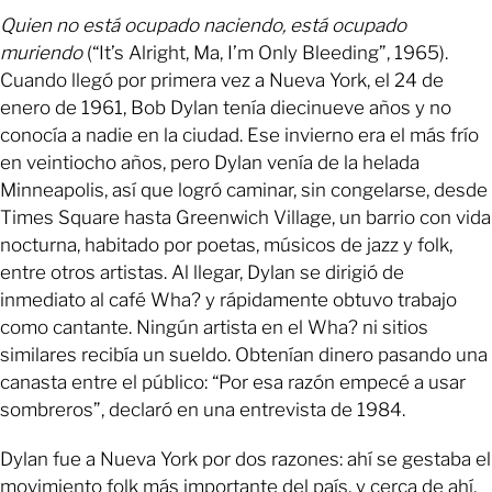
Quien no está ocupado naciendo, está ocupado
muriendo
(“It’s Alright, Ma, I’m Only Bleeding”, 1965).
Cuando llegó por primera vez a Nueva York, el 24 de
enero de 1961, Bob Dylan tenía diecinueve años y no
conocía a nadie en la ciudad. Ese invierno era el más frío
en veintiocho años, pero Dylan venía de la helada
Minneapolis, así que logró caminar, sin congelarse, desde
Times Square hasta Greenwich Village, un barrio con vida
nocturna, habitado por poetas, músicos de jazz y folk,
entre otros artistas. Al llegar, Dylan se dirigió de
inmediato al café Wha? y rápidamente obtuvo trabajo
como cantante. Ningún artista en el Wha? ni sitios
similares recibía un sueldo. Obtenían dinero pasando una
canasta entre el público: “Por esa razón empecé a usar
sombreros”, declaró en una entrevista de 1984.
Dylan fue a Nueva York por dos razones: ahí se gestaba el
movimiento folk más importante del país, y cerca de ahí,