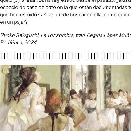
especie de base de dato en la que están documentadas t
que hemos oído? ¿Y se puede buscar en ella, como quien
en un pajar?
Ryoko Sekiguchi, La voz sombra, trad. Regina López Muñoz
Periférica, 2024.
││││││││││││││││││││││││││││││││││││││││