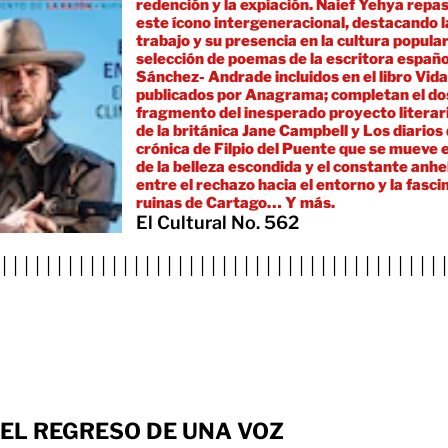
redención y la expiación. Naief Yehya repas
este ícono intergeneracional, destacando l
trabajo y su presencia en la cultura popula
selección de poemas de la escritora españo
Sánchez- Andrade incluidos en el libro Vida
publicados por Anagrama; completan el dos
fragmento del inesperado proyecto literari
de la británica Jane Campbell y Los diarios
crónica de Filpio del Puente que se mueve 
de la belleza escondida y el constante anhe
entre el rechazo hacia el entorno y la fasci
ruinas de Cartago… Y más.
El Cultural No. 562
││││││││││││││││││││││││││││││││││││││││
EL REGRESO DE UNA VOZ