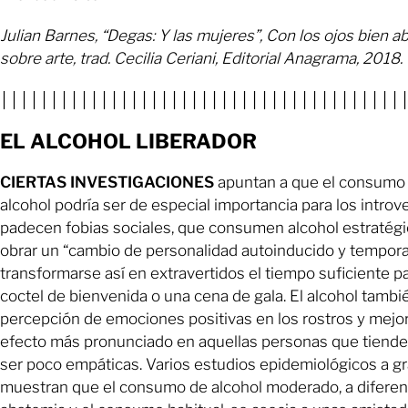
Julian Barnes, “Degas: Y las mujeres”, Con los ojos bien a
sobre arte, trad. Cecilia Ceriani, Editorial Anagrama, 2018.
││││││││││││││││││││││││││││││││││││││││
EL ALCOHOL LIBERADOR
CIERTAS INVESTIGACIONES
apuntan a que el consumo 
alcohol podría ser de especial importancia para los introv
padecen fobias sociales, que consumen alcohol estratég
obrar un “cambio de personalidad autoinducido y temporal
transformarse así en extravertidos el tiempo suficiente p
coctel de bienvenida o una cena de gala. El alcohol también
percepción de emociones positivas en los rostros y mejor
efecto más pronunciado en aquellas personas que tienden
ser poco empáticas. Varios estudios epidemiológicos a gr
muestran que el consumo de alcohol moderado, a diferenc