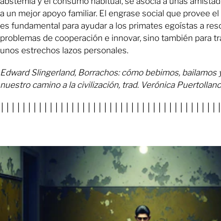
abstemia y el consumo habitual, se asocia a unas amista
a un mejor apoyo familiar. El engrase social que provee el
es fundamental para ayudar a los primates egoístas a res
problemas de cooperación e innovar, sino también para t
unos estrechos lazos personales.
Edward Slingerland, Borrachos: cómo bebimos, bailamos
nuestro camino a la civilización, trad. Verónica Puertollano
││││││││││││││││││││││││││││││││││││││││