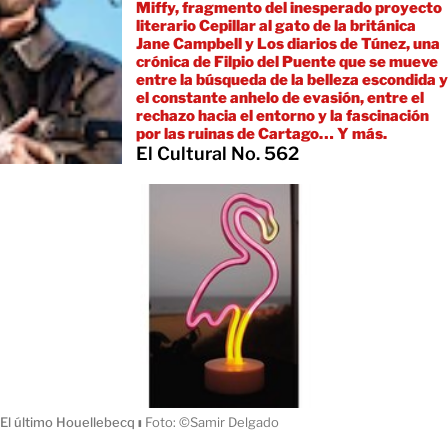
Miffy, fragmento del inesperado proyecto
literario Cepillar al gato de la británica
Jane Campbell y Los diarios de Túnez, una
crónica de Filpio del Puente que se mueve
entre la búsqueda de la belleza escondida y
el constante anhelo de evasión, entre el
rechazo hacia el entorno y la fascinación
por las ruinas de Cartago… Y más.
El Cultural No. 562
El último Houellebecq
ı
Foto: ©Samir Delgado