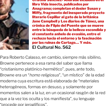
Cristina Sánchez- Andrade incluidos en el
libro Vida insecta, publicados por
Anagrama; completan el dosier Susan y
Miffy, fragmento del inesperado proyecto
literario Cepillar al gato de la británica
Jane Campbell y Los diarios de Túnez, una
crónica de Filpio del Puente que se mueve
entre la búsqueda de la belleza escondida y
el constante anhelo de evasión, entre el
rechazo hacia el entorno y la fascinación
por las ruinas de Cartago… Y más.
El Cultural No. 562
Para Roberto Calasso, en cambio, siempre más sibilino,
Browne pertenece a esa rama del saber que llama
“cristianismo platónico-hermético”, pues, ante todo,
Browne era un “
homo religiosus
”, “un místico” de la edad
moderna cuya escritura está elaborada de “materiales
heterogéneos, formas en desuso, y solamente por
momentos salen a la luz, en un ocasional rasgón de la red
que a la vez los oculta y los manifiesta”, su lenguaje
“procede por jeroglíficos”.