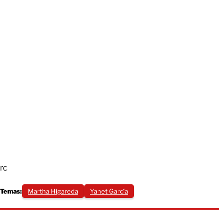
rc
Temas:
Martha Higareda
Yanet García