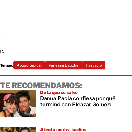
rc
Temas:
Abuso Sexual
Vanessa Bauche
Pascacio
TE RECOMENDAMOS:
De la que se salvó
Danna Paola confiesa por qué
terminó con Eleazar Gómez:
Atenta contra su dios