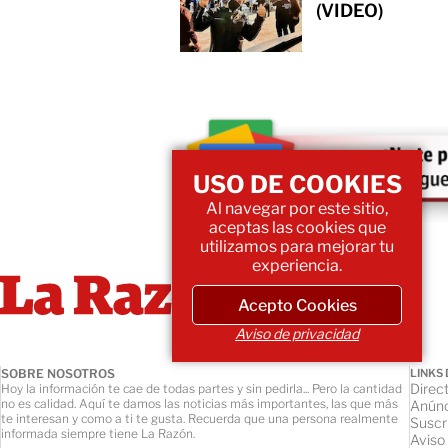
(VIDEO)
USO DE COOKIES
Al navegar por este sitio,
aceptas las cookies que
utilizamos para mejorar tu
experiencia.
Acepto Cookies
Aviso de privacidad
SOBRE NOSOTROS
LINKS 
Direct
Hoy la información te cae de todas partes y sin pedirla... Pero la cantidad
no es calidad. Aquí te damos las noticias más importantes, las que más
Anúnc
te interesan y como a ti te gusta. Recuerda que una persona realmente
Suscr
informada siempre tiene La Razón.
Aviso