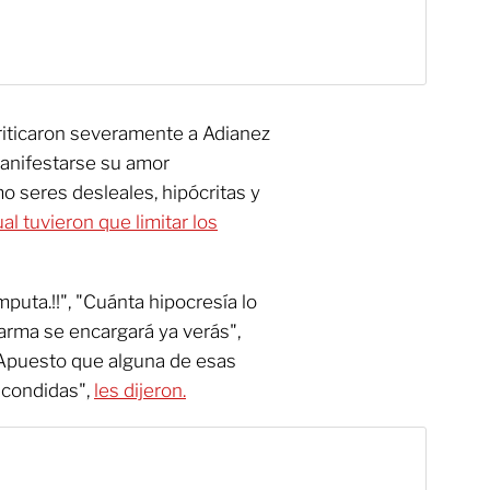
riticaron severamente a Adianez
anifestarse su amor
mo seres desleales, hipócritas y
ual tuvieron que limitar los
uta.!!", "Cuánta hipocresía lo
arma se encargará ya verás",
"Apuesto que alguna de esas
scondidas",
les dijeron.