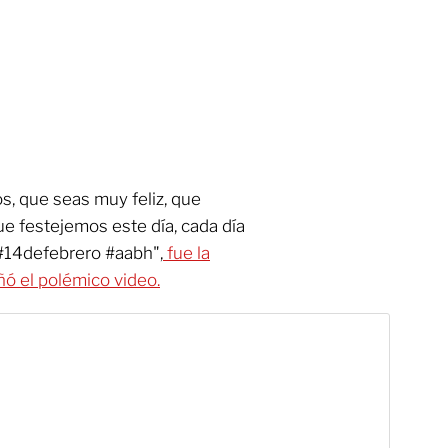
s, que seas muy feliz, que
ue festejemos este día, cada día
 #14defebrero #aabh",
fue la
ó el polémico video.