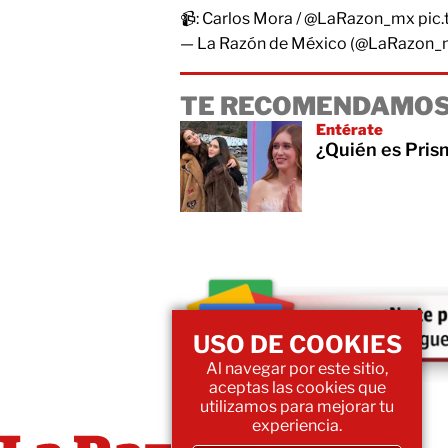
📹: Carlos Mora /
@LaRazon_mx
pic
— La Razón de México (@LaRazon
TE RECOMENDAMOS
Entérate
¿Quién es Pris
USO DE COOKIES
Al navegar por este sitio,
aceptas las cookies que
utilizamos para mejorar tu
experiencia.