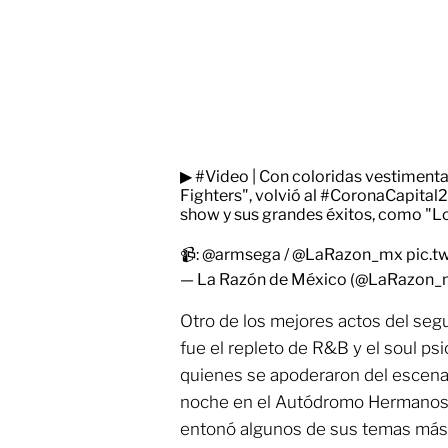
▶
#Video
| Con coloridas vestimenta
Fighters", volvió al
#CoronaCapital
show y sus grandes éxitos, como "Lov
📹:
@armsega
/
@LaRazon_mx
pic.
— La Razón de México (@LaRazon
Otro de los mejores actos del seg
fue el repleto de R&B y el soul ps
quienes se apoderaron del escenar
noche en el Autódromo Hermanos 
entonó algunos de sus temas más c