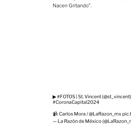
Nacen Gritando”.
▶
#FOTOS
| St. Vincent (
@st_vincent
#CoronaCapital2024
📹: Carlos Mora /
@LaRazon_mx
pic
— La Razón de México (@LaRazon