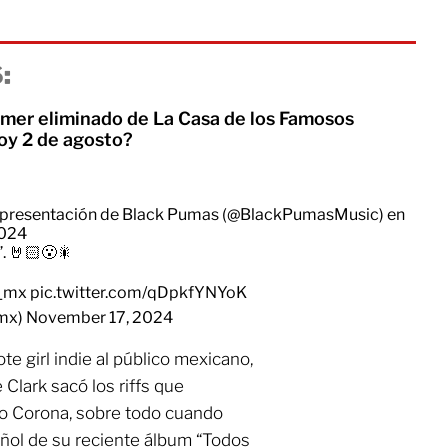
:
rimer eliminado de La Casa de los Famosos
oy 2 de agosto?
e presentación de Black Pumas (
@BlackPumasMusic
) en
2024
”. 🤘🏻😮🎇
_mx
pic.twitter.com/qDpkfYNYoK
_mx)
November 17, 2024
te girl indie al público mexicano,
 Clark sacó los riffs que
rio Corona, sobre todo cuando
ñol de su reciente álbum “Todos