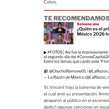
Colors.
TE RECOMENDAMOS
Semana uno
¿Quién es el p
México 2026 h
▶
#FOTOS
| Así fue la impresionant
el segundo día del
#CoronaCapital
Entre los temas que cantó está “Fire
📹:
@ChuchoRamone01
/
@LaRazon
— La Razón de México (@LaRazon
St. Vincent trajo la bohemia de who
el cual amó su presentación. Annie
atraparon al público en el escena
dedicó algunas canciones en espa