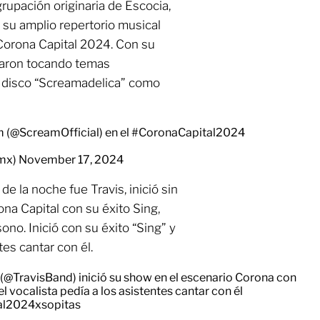
grupación originaria de Escocia,
su amplio repertorio musical
Corona Capital 2024. Con su
itaron tocando temas
o disco “Screamadelica” como
 (
@ScreamOfficial
) en el
#CoronaCapital2024
_mx)
November 17, 2024
e la noche fue Travis, inició sin
na Capital con su éxito Sing,
ono. Inició con su éxito “Sing” y
ntes cantar con él.
(
@TravisBand
) inició su show en el escenario Corona con
el vocalista pedía a los asistentes cantar con él
al2024xsopitas