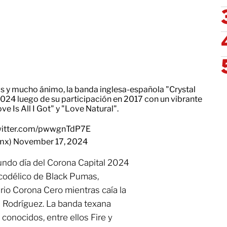
s y mucho ánimo, la banda inglesa-española "Crystal
2024
luego de su participación en 2017 con un vibrante
e Is All I Got" y "Love Natural".
twitter.com/pwwgnTdP7E
_mx)
November 17, 2024
undo día del Corona Capital 2024
icodélico de Black Pumas,
io Corona Cero mientras caía la
Rodríguez. La banda texana
onocidos, entre ellos Fire y