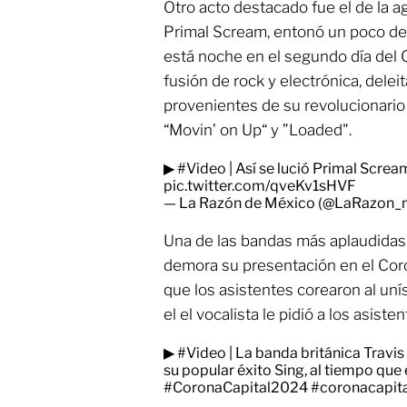
Otro acto destacado fue el de la a
Primal Scream, entonó un poco de 
está noche en el segundo día del 
fusión de rock y electrónica, dele
provenientes de su revolucionari
“Movin’ on Up“ y ”Loaded".
▶
#Video
| Así se lució Primal Scream
pic.twitter.com/qveKv1sHVF
— La Razón de México (@LaRazon
Una de las bandas más aplaudidas d
demora su presentación en el Coro
que los asistentes corearon al unís
el el vocalista le pidió a los asiste
▶
#Video
| La banda británica Travis 
su popular éxito Sing, al tiempo que 
#CoronaCapital2024
#coronacapit