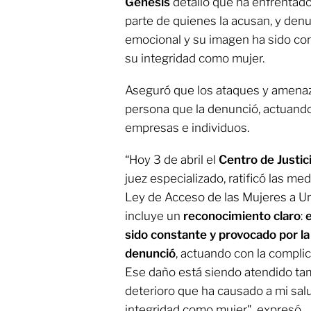
Génesis
detalló que ha enfrentad
parte de quienes la acusan, y denu
emocional y su imagen ha sido cons
su integridad como mujer.
Aseguró que los ataques y amena
persona que la denunció, actuando
empresas e individuos.
“Hoy 3 de abril el
Centro de Justic
juez especializado, ratificó las m
Ley de Acceso de las Mujeres a Un
incluye un
reconocimiento claro
:
sido constante y provocado por 
denunció
, actuando con la compli
Ese daño está siendo atendido tambi
deterioro que ha causado a mi sal
integridad como mujer", expresó.