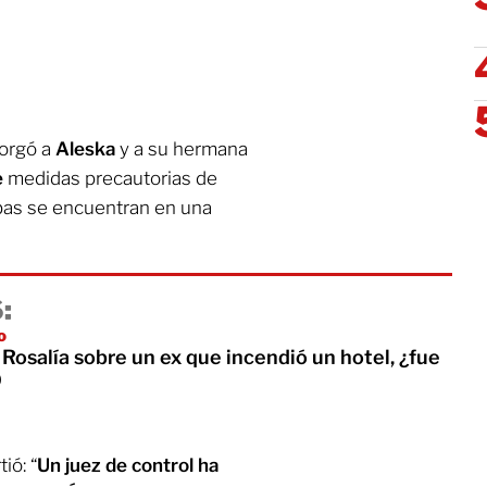
torgó a
Aleska
y a su hermana
e
medidas precautorias de
bas se encuentran en una
:
o
a Rosalía sobre un ex que incendió un hotel, ¿fue
O
ió: “
Un juez de control ha