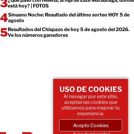
¿Qué pasó con Helena, la hija de Elize Matsunaga, dónde
está hoy? | FOTOS
Sinuano Noche: Resultado del último sorteo HOY 5 de
agosto
Resultados del Chispazo de hoy 5 de agosto del 2026.
Ve los números ganadores
USO DE COOKIES
Al navegar por este sitio,
aceptas las cookies que
utilizamos para mejorar tu
experiencia.
Acepto Cookies
Aviso de privacidad