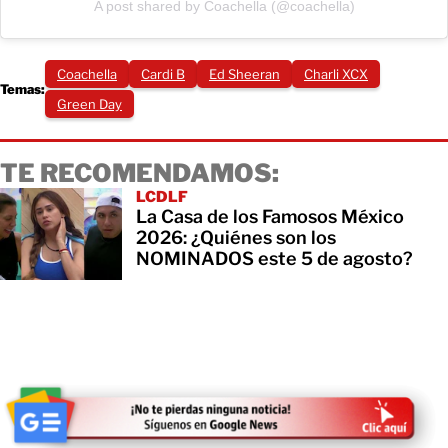
A post shared by Coachella (@coachella)
Coachella
Cardi B
Ed Sheeran
Charli XCX
Temas:
Green Day
TE RECOMENDAMOS:
LCDLF
La Casa de los Famosos México
2026: ¿Quiénes son los
NOMINADOS este 5 de agosto?