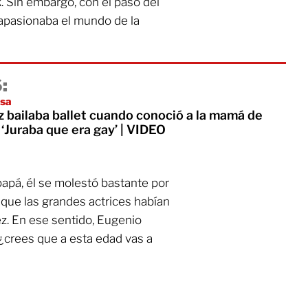
k. Sin embargo, con el paso del
 apasionaba el mundo de la
:
nsa
 bailaba ballet cuando conoció a la mamá de
 ‘Juraba que era gay’ | VIDEO
papá, él se molestó bastante por
rle que las grandes actrices habían
z. En ese sentido, Eugenio
 ¿crees que a esta edad vas a