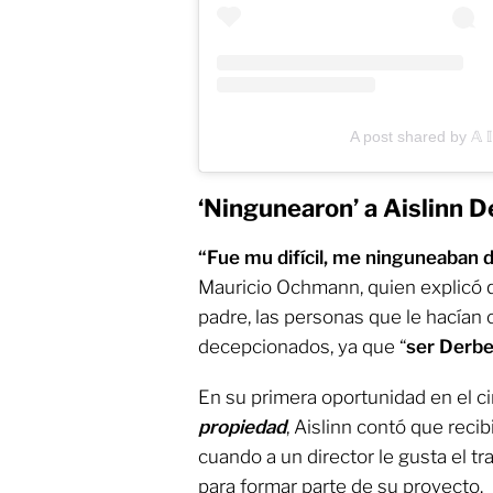
A post shared by 𝔸 𝕀 
‘Ningunearon’ a Aislinn D
“Fue mu difícil, me ninguneaban 
Mauricio Ochmann, quien explicó q
padre, las personas que le hacían
decepcionados, ya que “
ser Derbe
En su primera oportunidad en el ci
propieda
d
, Aislinn contó que recib
cuando a un director le gusta el tr
para formar parte de su proyecto.