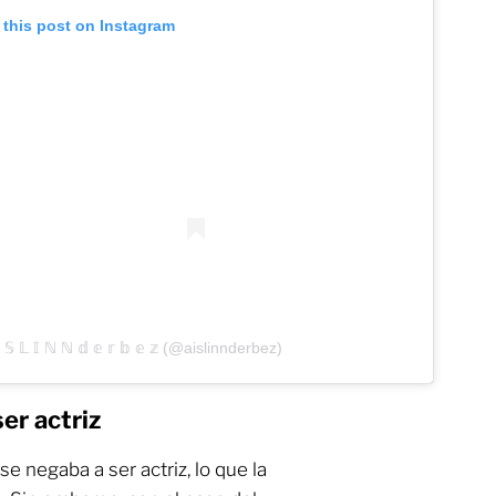
 this post on Instagram
𝕊 𝕃 𝕀 ℕ ℕ 𝕕 𝕖 𝕣 𝕓 𝕖 𝕫 (@aislinnderbez)
er actriz
se negaba a ser actriz, lo que la