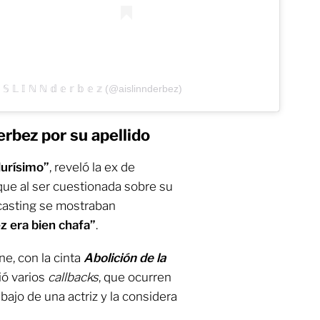
𝕊 𝕃 𝕀 ℕ ℕ 𝕕 𝕖 𝕣 𝕓 𝕖 𝕫 (@aislinnderbez)
erbez por su apellido
durísimo”
, reveló la ex de
ue al ser cuestionada sobre su
 casting se mostraban
z era bien chafa”
.
ne, con la cinta
Abolición de la
ió varios
callbacks
, que ocurren
abajo de una actriz y la considera