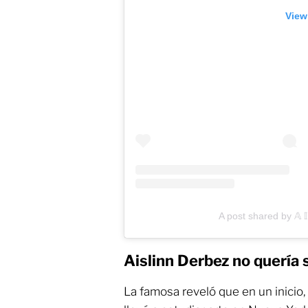
View
A post shared by 𝔸 𝕀 
Aislinn Derbez no quería s
La famosa reveló que en un inicio, 