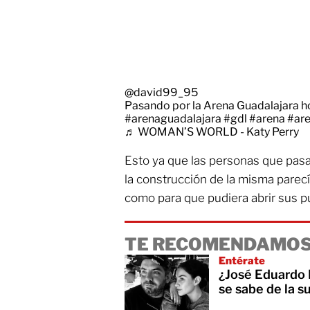
@david99_95
Pasando por la Arena Guadalajara hoy
#arenaguadalajara
#gdl
#arena
#ar
♬ WOMAN’S WORLD - Katy Perry
Esto ya que las personas que pasa
la construcción de la misma parec
como para que pudiera abrir sus pu
TE RECOMENDAMOS
Entérate
¿José Eduardo 
se sabe de la s