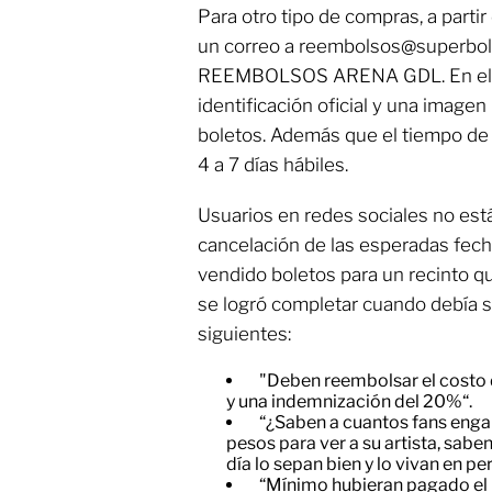
Para otro tipo de compras, a partir
un correo a reembolsos@superbol
REEMBOLSOS ARENA GDL. En el do
identificación oficial y una imagen
boletos. Además que el tiempo de
4 a 7 días hábiles.
Usuarios en redes sociales no est
cancelación de las esperadas fecha
vendido boletos para un recinto q
se logró completar cuando debía s
siguientes:
"Deben reembolsar el costo d
y una indemnización del 20%“.
“¿Saben a cuantos fans enga
pesos para ver a su artista, sab
día lo sepan bien y lo vivan en pe
“Mínimo hubieran pagado el 