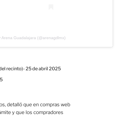
y Arena Guadalajara (@arenagdlmx)
el recinto)- 25 de abril 2025
25
tos, detalló que en compras web
rámite y que los compradores