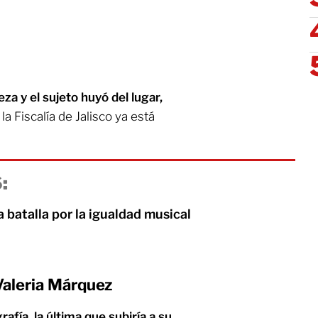
za y el sujeto huyó del lugar,
a Fiscalía de Jalisco ya está
:
batalla por la igualdad musical
Valeria Márquez
afía, la última que subiría a su