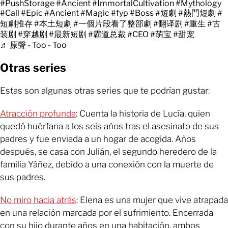
#PushStorage
#Ancient
#ImmortalCultivation
#Mythology
#Call
#Epic
#Ancient
#Magic
#fyp
#Boss
#短劇
#熱門短劇
#
短劇推存
#本土短劇
#一個片段看了整部劇
#翻译剧
#重生
#古
装剧
#穿越剧
#最新短剧
#霸道总裁
#CEO
#萌宝
#甜宠
♬ 原聲 - Too - Too
Otras series
Estas son algunas otras series que te podrían gustar:
Atracción profunda
: Cuenta la historia de Lucía, quien
quedó huérfana a los seis años tras el asesinato de sus
padres y fue enviada a un hogar de acogida. Años
después, se casa con Julián, el segundo heredero de la
familia Yáñez, debido a una conexión con la muerte de
sus padres.
No miro hacia atrás
: Elena es una mujer que vive atrapada
en una relación marcada por el sufrimiento. Encerrada
con su hijo durante años en una habitación, ambos