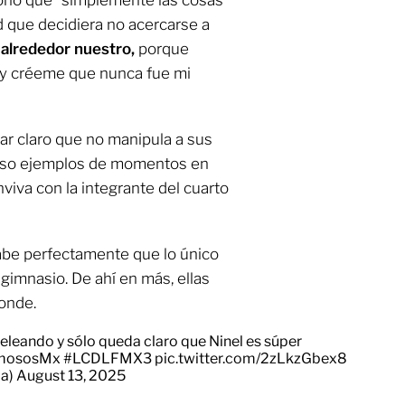
ionó que “simplemente las cosas
 que decidiera no acercarse a
 alrededor nuestro,
porque
y créeme que nunca fue mi
ar claro que no manipula a sus
puso ejemplos de momentos en
nviva con la integrante del cuarto
 sabe perfectamente que lo único
 gimnasio. De ahí en más, ellas
onde.
eleando y sólo queda claro que Ninel es súper
mososMx
#LCDLFMX3
pic.twitter.com/2zLkzGbex8
ia)
August 13, 2025