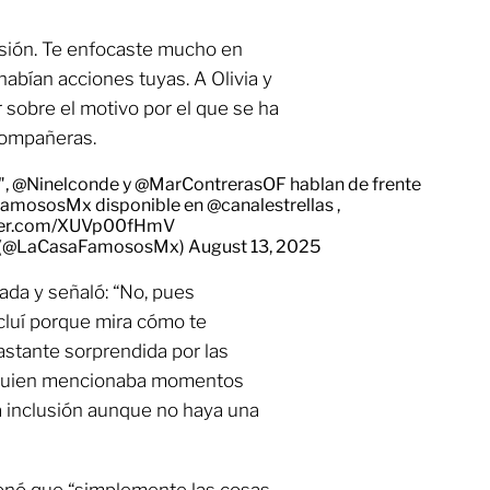
usión. Te enfocaste mucho en
habían acciones tuyas. A Olivia y
 sobre el motivo por el que se ha
compañeras.
",
@Ninelconde
y
@MarContrerasOF
hablan de frente
FamososMx
disponible en
@canalestrellas
,
tter.com/XUVp00fHmV
o (@LaCasaFamososMx)
August 13, 2025
ada y señaló: “No, pues
cluí porque mira cómo te
astante sorprendida por las
, quien mencionaba momentos
la inclusión aunque no haya una