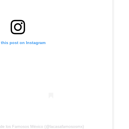
 this post on Instagram
a de los Famosos México (@lacasafamososmx)