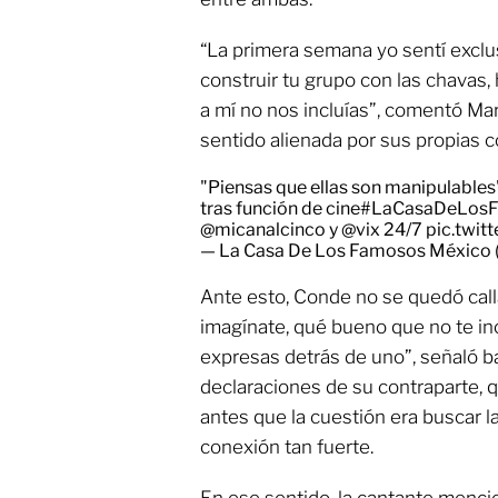
“La primera semana yo sentí excl
construir tu grupo con las chavas, 
a mí no nos incluías”, comentó Mar
sentido alienada por sus propias 
"Piensas que ellas son manipulables
tras función de cine
#LaCasaDeLos
@micanalcinco
y
@vix
24/7
pic.twi
— La Casa De Los Famosos Méxic
Ante esto, Conde no se quedó call
imagínate, qué bueno que no te in
expresas detrás de uno”, señaló b
declaraciones de su contraparte
antes que la cuestión era buscar 
conexión tan fuerte.