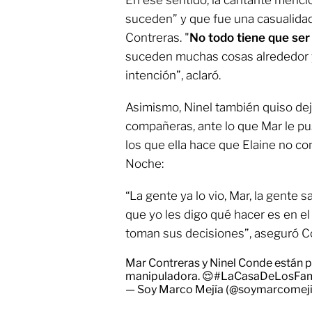
En ese sentido, la cantante menc
suceden” y que fue una casualidad
Contreras. "
N
o todo tiene que ser
suceden muchas cosas alrededor 
intención”, aclaró.
Asimismo, Ninel también quiso dej
compañeras, ante lo que Mar le 
los que ella hace que Elaine no co
Noche:
“La gente ya lo vio, Mar, la gente
que yo les digo qué hacer es en el
toman sus decisiones”, aseguró C
Mar Contreras y Ninel Conde están p
manipuladora. 😌
#LaCasaDeLosFa
— Soy Marco Mejía (@soymarcomej