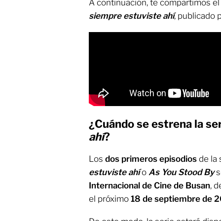
A continuación, te compartimos el tr
siempre estuviste ahí
, publicado 
¿Cuándo se estrena la se
ahí
?
Los
dos primeros episodios
de la
estuviste ahí
o
As You Stood By
s
Internacional de Cine de Busan
, d
el próximo
18 de septiembre de 