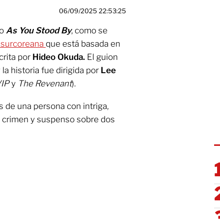
06/09/2025 22:53:25
o
As You Stood By
, como se
 surcoreana
que está basada en
crita por
Hideo Okuda.
El guion
 la historia fue dirigida por
Lee
IP
y
The Revenant
).
ás de una persona con intriga,
e crimen y suspenso sobre dos