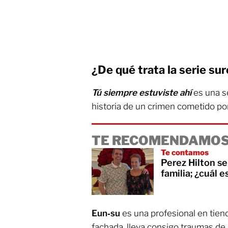
¿De qué trata la serie su
Tú siempre estuviste ahí
es una s
historia de un crimen cometido po
TE RECOMENDAMOS
Te contamos
Perez Hilton s
familia; ¿cuál 
Eun‑su
es una profesional en tiend
fachada, lleva consigo traumas de l