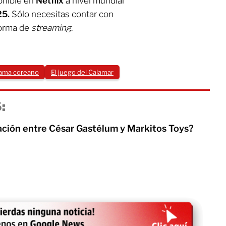
ponible en
Netflix
a nivel mundial
25.
Sólo necesitas contar con
forma de
streaming
.
ama coreano
El juego del Calamar
:
lación entre César Gastélum y Markitos Toys?