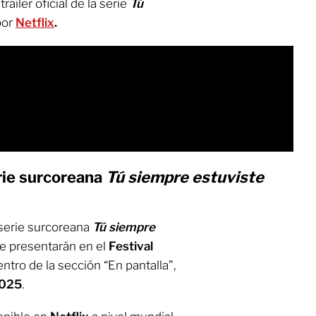
áiler oficial de la serie
Tú
por
Netflix
.
rie surcoreana
Tú siempre estuviste
 serie surcoreana
Tú siempre
e presentarán en el
Festival
entro de la sección “En pantalla”,
2025
.