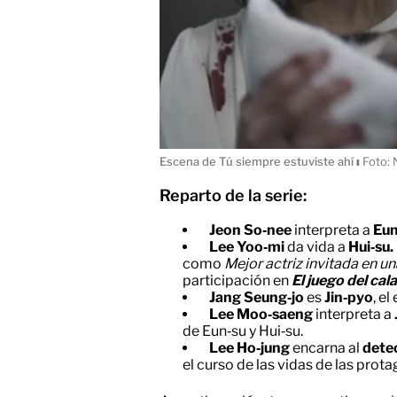
Escena de Tú siempre estuviste ahí
ı
Foto: N
Reparto de la serie:
Jeon So‑nee
interpreta a
Eun
Lee Yoo‑mi
da vida a
Hui‑su.
como
Mejor actriz invitada en u
participación en
El juego del cal
Jang Seung‑jo
es
Jin‑pyo
, e
Lee Moo‑saeng
interpreta a
de Eun‑su y Hui‑su.
Lee Ho‑jung
encarna al
dete
el curso de las vidas de las prota