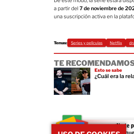
De este modo, la serie estará dis
a partir del
7 de noviembre de 20
una suscripción activa en la plata
Temas:
Series y películas
Netflix
dr
TE RECOMENDAMOS
Esto se sabe
¿Cuál era la re