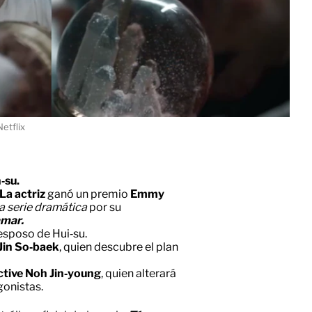
etflix
‑su.
 La actriz
ganó un premio
Emmy
na serie dramática
por su
amar.
l esposo de Hui‑su.
Jin So‑baek
, quien descubre el plan
ctive Noh Jin‑young
, quien alterará
gonistas.