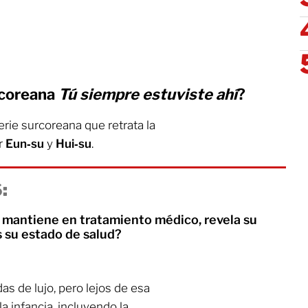
rcoreana
Tú siempre estuviste ahí
?
erie surcoreana que retrata la
r
Eun‑su
y
Hui‑su
.
:
e mantiene en tratamiento médico, revela su
es su estado de salud?
as de lujo, pero lejos de esa
a infancia, incluyendo la