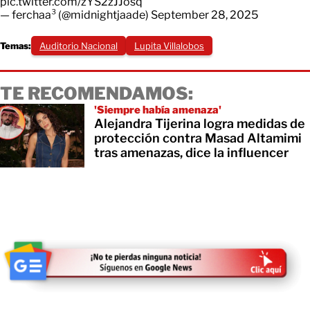
pic.twitter.com/zYS2zJJosq
— ferchaa³ (@midnightjaade)
September 28, 2025
Temas:
Auditorio Nacional
Lupita Villalobos
TE RECOMENDAMOS:
'Siempre había amenaza'
Alejandra Tijerina logra medidas de
protección contra Masad Altamimi
tras amenazas, dice la influencer