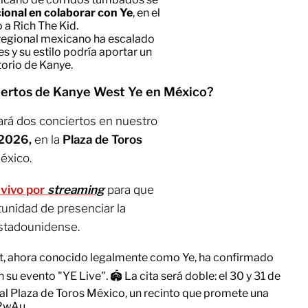
cional en colaborar con Ye
, en el
to a Rich The Kid.
 regional mexicano ha escalado
es y su estilo podría aportar un
torio de Kanye.
ciertos de Kanye West Ye en México?
ará dos conciertos en nuestro
 2026,
en la
Plaza de Toros
éxico.
 vivo por
streaming
para que
tunidad de presenciar la
estadounidense.
st, ahora conocido legalmente como Ye, ha confirmado
su evento "YE Live". 🏟️ La cita será doble: el 30 y 31 de
 Plaza de Toros México, un recinto que promete una
E2wAu