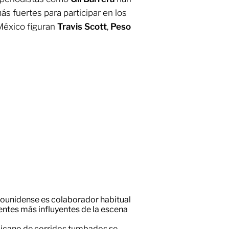
s fuertes para participar en los
éxico figuran
Travis Scott
,
Peso
adounidense es colaborador habitual
entes más influyentes de la escena
xicano de corridos tumbados se