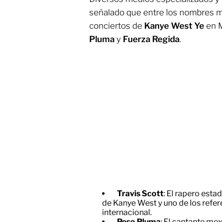
señalado que entre los nombres má
conciertos de
Kanye West Ye
en M
Pluma
y
Fuerza Regida
.
Travis Scott
: El rapero est
de Kanye West y uno de los refer
internacional.
Peso Pluma
: El cantante me