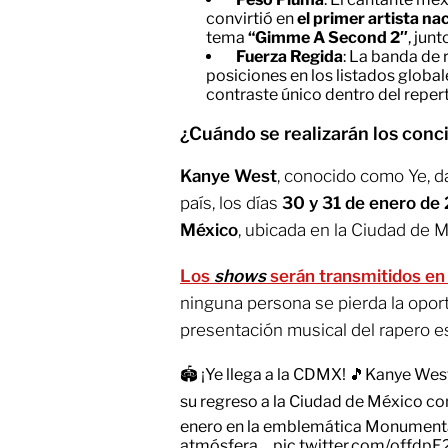
convirtió en
el primer artista na
tema
“Gimme A Second 2″
, jun
Fuerza Regida
: La banda de
posiciones en los listados global
contraste único dentro del reper
¿Cuándo se realizarán los con
Kanye West
, conocido como Ye, d
país, los días
30 y 31 de enero de
México
, ubicada en la Ciudad de M
Los
shows
serán transmitidos en
ninguna persona se pierda la opor
presentación musical del rapero 
🏟️ ¡Ye llega a la CDMX! 🎵Kanye We
su regreso a la Ciudad de México con 
enero en la emblemática Monumental
atmósfera…
pic.twitter.com/offdp