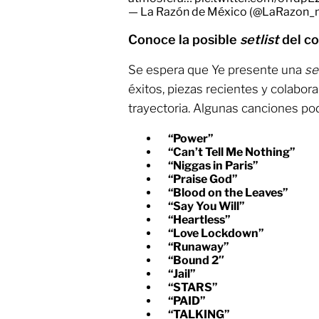
— La Razón de México (@LaRazon
Conoce la posible
setlist
del co
Se espera que Ye presente una
se
éxitos, piezas recientes y colabo
trayectoria. Algunas canciones pod
“Power”
“Can’t Tell Me Nothing”
“Niggas in Paris”
“Praise God”
“Blood on the Leaves”
“Say You Will”
“Heartless”
“Love Lockdown”
“Runaway”
“Bound 2″
“Jail”
“STARS”
“PAID”
“TALKING”