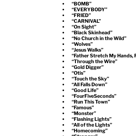
“BOMB”
“EVERYBODY”
“FRIED”
“CARNIVAL”
“On Sight”
“Black Skinhead”
“No Church in the Wild”
“Wolves”
“Jesus Walks”
“Father Stretch My Hands, P
“Through the Wire”
“Gold Digger”
“Otis”
“Touch the Sky”
“All Falls Down”
“Good Life”
“FourFiveSeconds”
“Run This Town”
“Famous”
“Monster”
“Flashing Lights”
“All of the Lights”
“Homecoming”