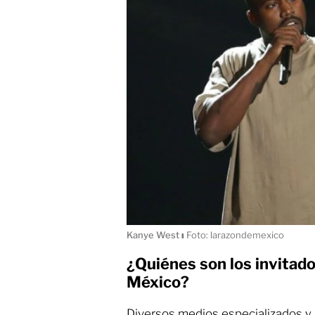
Kanye West
ı
Foto: larazondemexico
¿Quiénes son los invitad
México?
Diversos medios especializados y