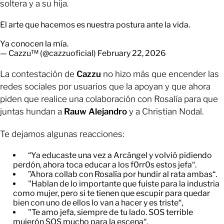
soltera y a su hija.
El arte que hacemos es nuestra postura ante la vida.
Ya conocen la mía.
— Cazzu™ (@cazzuoficial)
February 22, 2026
La contestación de
Cazzu
no hizo más que encender las
redes sociales por usuarios que la apoyan y que ahora
piden que realice una colaboración con Rosalía para que
juntas hundan a
Rauw Alejandro
y a Christian Nodal.
Te dejamos algunas reacciones:
“Ya educaste una vez a Arcángel y volvió pidiendo
perdón, ahora toca educar a los f0rr0s estos jefa“.
”Ahora collab con Rosalía por hundir al rata ambas“.
"Hablan de lo importante que fuiste para la industria
como mujer, pero si te tienen que escupir para quedar
bien con uno de ellos lo van a hacer y es triste“,
"Te amo jefa, siempre de tu lado. SOS terrible
mujerón SOS mucho para la escena“.