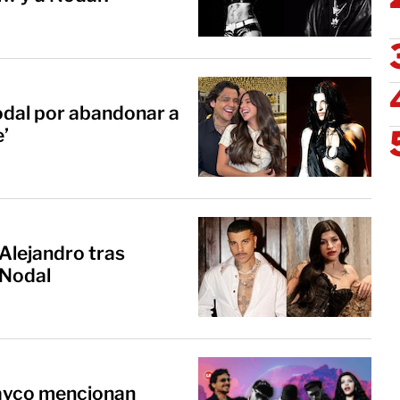
odal por abandonar a
e’
Alejandro tras
 Nodal
hayco mencionan