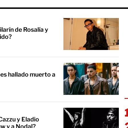
larín de Rosalía y
ido?
 es hallado muerto a
Cazzu y Eladio
uw y a Nodal?