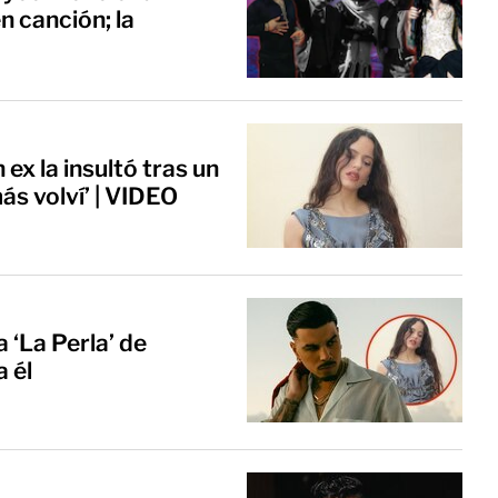
n canción; la
a
ex la insultó tras un
ás volví’ | VIDEO
 ‘La Perla’ de
a él