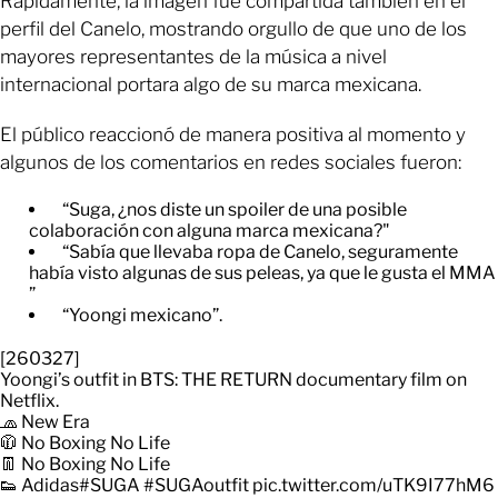
Rápidamente, la imagen fue compartida también en el
perfil del Canelo, mostrando orgullo de que uno de los
mayores representantes de la música a nivel
internacional portara algo de su marca mexicana.
El público reaccionó de manera positiva al momento y
algunos de los comentarios en redes sociales fueron:
“Suga, ¿nos diste un spoiler de una posible
colaboración con alguna marca mexicana?"
“Sabía que llevaba ropa de Canelo, seguramente
había visto algunas de sus peleas, ya que le gusta el MMA
”
“Yoongi mexicano”.
[260327]
Yoongi’s outfit in BTS: THE RETURN documentary film on
Netflix.
🧢 New Era
🧥 No Boxing No Life
👖 No Boxing No Life
👟 Adidas
#SUGA
#SUGAoutfit
pic.twitter.com/uTK9I77hM6