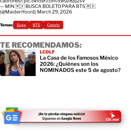
cabrones!!
pic.twitter.com/xwuz8pj2sV
— MIN 🇲🇽 BUSCA BOLETO PARA BTS 🇲🇽
(@MaidenYoon1)
March 29, 2026
Temas:
Suga
BTS
Canelo
TE RECOMENDAMOS:
LCDLF
La Casa de los Famosos México
2026: ¿Quiénes son los
NOMINADOS este 5 de agosto?