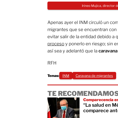
Irineo Mujica, director 
Apenas ayer el INM circuló un com
migrantes que se encuentran con 
evitar salir de la entidad debido a
proceso
y ponerlo en riesgo; sin 
así sea y adelantó que la
caravana 
RFH
Temas:
INM
Caravana de migrantes
TE RECOMENDAMOS
Comparecencia en
“La salud en M
comparece ant